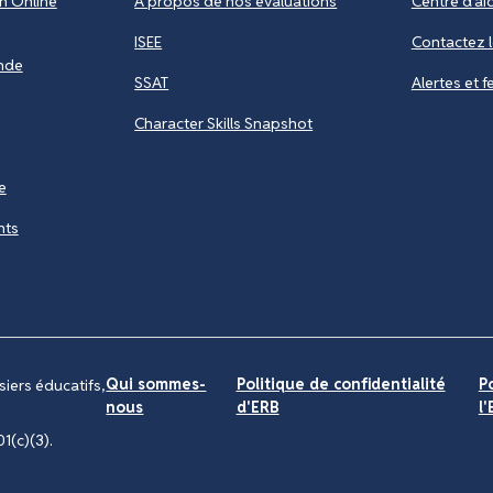
n Online
À propos de nos évaluations
Centre d'ai
ISEE
Contactez 
nde
SSAT
Alertes et 
Character Skills Snapshot
e
nts
Qui sommes-
Politique de confidentialité
P
iers éducatifs,
nous
d'ERB
l
1(c)(3).