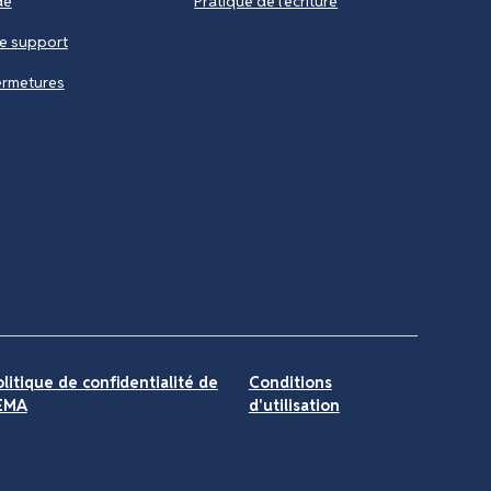
de
Pratique de l'écriture
le support
fermetures
olitique de confidentialité de
Conditions
'EMA
d'utilisation