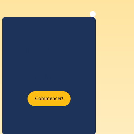
Gagnez 14 heures ou
plus en postulant
avec le Standard
Application Online.
Commencer!