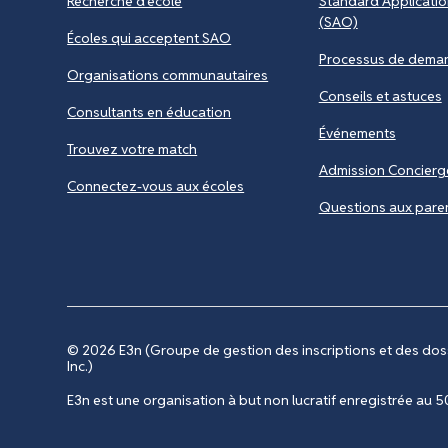
Recherche d'école
Standard Applicatio
(SAO)
Écoles qui acceptent SAO
Processus de dema
Organisations communautaires
Conseils et astuces
Consultants en éducation
Événements
Trouvez votre match
Admission Concierg
Connectez-vous aux écoles
Questions aux pare
© 2026
E3n (Groupe de gestion des inscriptions et des doss
Inc.)
E3n est une organisation à but non lucratif enregistrée au 50